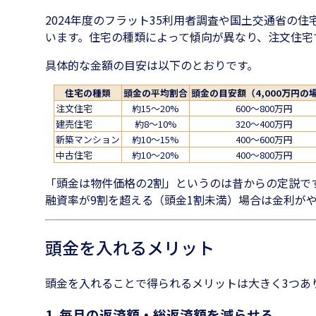
2024年度のフラット35利用者調査や国土交通省の住
います。住宅の種類によって傾向が異なり、注文住宅で
具体的な金額の目安は以下のとおりです。
住宅の種類
頭金の平均割合
頭金の目安額（4,000万円の
注文住宅
約15〜20%
600〜800万円
建売住宅
約8〜10%
320〜400万円
新築マンション
約10〜15%
400〜600万円
中古住宅
約10〜20%
400〜800万円
「頭金は物件価格の2割」というのは昔からの定説です
融資率が9割を超える（頭金1割未満）場合は金利が
頭金を入れるメリット
頭金を入れることで得られるメリットは大きく3つあ
1. 毎月の返済額・総返済額を減らせる