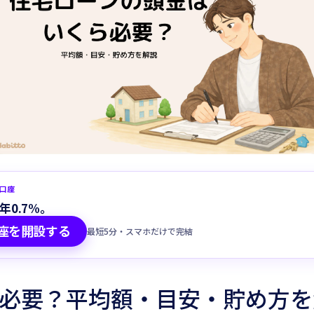
Habitto口座を開設
蓄口座
年0.7%。
座を開設する
最短5分・スマホだけで完結
必要？平均額・目安・貯め方を解