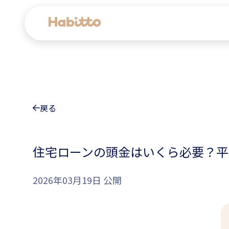
貯蓄口座
デビットカード
戻る
マネープラン相談
住宅ローンの頭金はいくら必要？平
会社情報
2026年03月19日 公開
コンテンツ
ツール