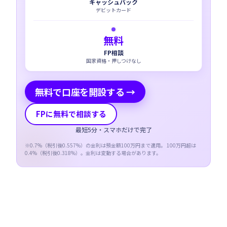
キャッシュバック
デビットカード
無料
FP相談
国家資格・押しつけなし
無料で口座を開設する →
FPに無料で相談する
最短5分・スマホだけで完了
※
0.7
%（税引後
0.557
%）の金利は預金額100万円まで適用。 100万円超は
0.4
%（税引後
0.318
%）。金利は変動する場合があります。