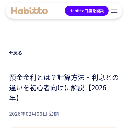
Habitto口座を開設
貯蓄口座
戻る
デビットカード
マネープラン相談
預金金利とは？計算方法・利息との
違いを初心者向けに解説【2026
会社情報
年】
コンテンツ
2026年02月06日 公開
ツール