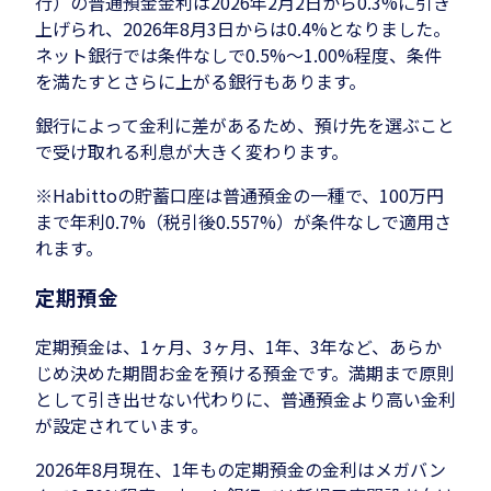
行）の普通預金金利は2026年2月2日から0.3%に引き
上げられ、2026年8月3日からは0.4%となりました。
ネット銀行では条件なしで0.5%〜1.00%程度、条件
を満たすとさらに上がる銀行もあります。
銀行によって金利に差があるため、預け先を選ぶこと
で受け取れる利息が大きく変わります。
※Habittoの貯蓄口座は普通預金の一種で、100万円
まで年利0.7%（税引後0.557%）が条件なしで適用さ
れます。
定期預金
定期預金は、1ヶ月、3ヶ月、1年、3年など、あらか
じめ決めた期間お金を預ける預金です。満期まで原則
として引き出せない代わりに、普通預金より高い金利
が設定されています。
2026年8月現在、1年もの定期預金の金利はメガバン