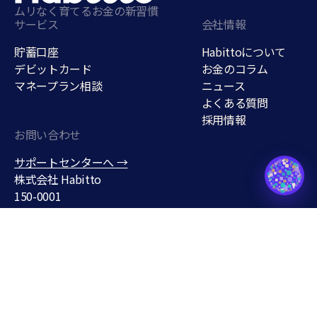
ムリなく育てるお金の新習慣
サービス
会社情報
貯蓄口座
Habittoについて
デビットカード
お金のコラム
マネープラン相談
ニュース
よくある質問
採用情報
お問い合わせ
貯蓄口座
サポートセンターへ →
support@habitto.com
株式会社 Habitto
150-0001
東京都渋谷区神宮前３丁目１
９−７
Habitto口座を開設