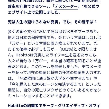
株式会社Habittoは、統計に基づいて一定期間の死亡
確率を計算できるツール「
デスメーター
」*を公式ウ
ェブサイト上で公開しました。
死は人生の避けられない真実。でも、その確率は？
多くの国や文化において死は忌むべきタブーであり、
例えば日本の保険業界でも、死という言葉はしばしば
「万が一」という言葉に置き換えられています。 た
だその確率は必ずしも万が一 (0.01%)とは限りませ
ん。Habittoは充実したライフ＝生を送るためにも、
人々が自分の「万が一」の本当の確率を知ることが重
要だと考え、このツールを開発しました。デスメータ
ーを使って現在の年齢と将来の任意の年齢を入力すれ
ば、「今幼稚園に通う娘が大学を卒業するまで」や
「今年購入した家のローンを完済するまで」といった
期間に、自分の死亡リスクがどのくらいあるのかをシ
ミュレーションすることができます。
Habittoの創業者でチーフ・クリエイティブ・オフィ