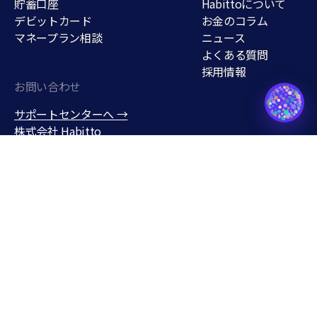
貯蓄口座
Habittoについて
デビットカード
お金のコラム
マネープラン相談
ニュース
よくある質問
採用情報
貯蓄口座
お問い合わせ
support@habitto.com
サポートセンターへ →
株式会社 Habitto
150-0001
東京都渋谷区神宮前３丁目１
９−７
Habitto口座を開設
企業方針・利用規約
事業報告書