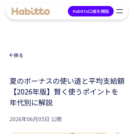
Habitto口座を開設
貯蓄口座
戻る
デビットカード
マネープラン相談
夏のボーナスの使い道と平均支給額
【2026年版】賢く使うポイントを
会社情報
年代別に解説
コンテンツ
2026年06月05日 公開
ツール