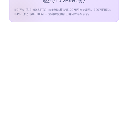
最短5分・スマホだけで完了
※
0.7
%（税引後
0.557
%）の金利は預金額100万円まで適用。 100万円超は
0.4
%（税引後
0.318
%）。金利は変動する場合があります。