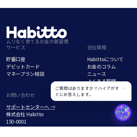
ムリなく育てるお金の新習慣
サービス
会社情報
貯蓄口座
Habittoについて
デビットカード
お金のコラム
マネープラン相談
ニュース
よくある質問
採用情報
ご質問はありますか？ハイアがす
ぐにお答えします。
お問い合わせ
貯蓄口座
サポートセンターへ →
support@habitto.com
株式会社 Habitto
150-0001
東京都渋谷区神宮前３丁目１
９−７