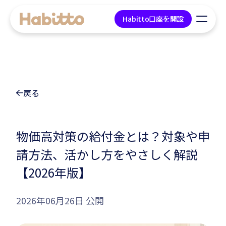
Habitto口座を開設
貯蓄口座
戻る
デビットカード
マネープラン相談
物価高対策の給付金とは？対象や申
請方法、活かし方をやさしく解説
会社情報
【2026年版】
コンテンツ
2026年06月26日 公開
ツール