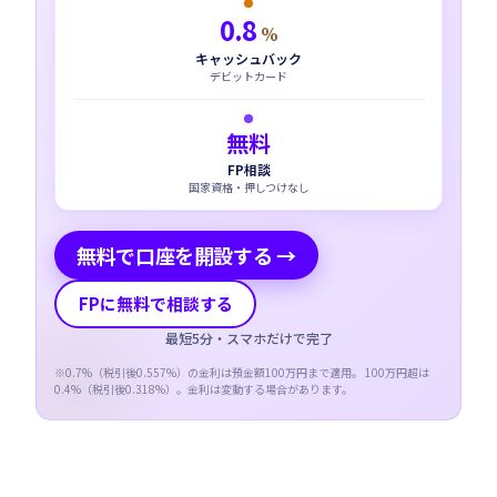
0.8
%
キャッシュバック
デビットカード
無料
FP相談
国家資格・押しつけなし
無料で口座を開設する →
FPに無料で相談する
最短5分・スマホだけで完了
※
0.7
%（税引後
0.557
%）の金利は預金額100万円まで適用。 100万円超は
0.4
%（税引後
0.318
%）。金利は変動する場合があります。