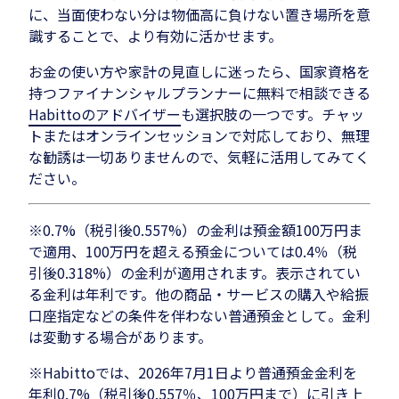
に、当面使わない分は物価高に負けない置き場所を意
識することで、より有効に活かせます。
お金の使い方や家計の見直しに迷ったら、国家資格を
持つファイナンシャルプランナーに無料で相談できる
Habittoのアドバイザー
も選択肢の一つです。チャッ
トまたはオンラインセッションで対応しており、無理
な勧誘は一切ありませんので、気軽に活用してみてく
ださい。
※0.7%（税引後0.557%）の金利は預金額100万円ま
で適用、100万円を超える預金については0.4％（税
引後0.318%）の金利が適用されます。表示されてい
る金利は年利です。他の商品・サービスの購入や給振
口座指定などの条件を伴わない普通預金として。金利
は変動する場合があります。
※Habittoでは、2026年7月1日より普通預金金利を
年利0.7%（税引後0.557％、100万円まで）に引き上