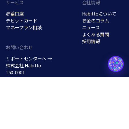
サービス
会社情報
貯蓄口座
Habittoについて
デビットカード
お金のコラム
マネープラン相談
ニュース
よくある質問
採用情報
お問い合わせ
貯蓄口座
サポートセンターへ →
support@habitto.com
株式会社 Habitto
150-0001
東京都渋谷区神宮前３丁目１
９−７
条件なしで年
0.7
%
無料で口座をひらく
最短5分・スマホ完結
Habitto口座を開設