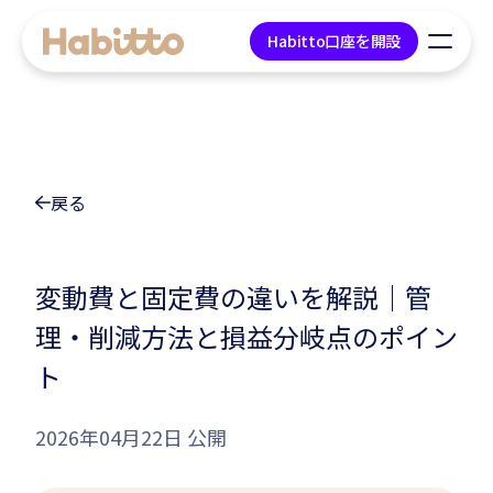
Habitto口座を開設
貯蓄口座
戻る
デビットカード
マネープラン相談
変動費と固定費の違いを解説｜管
理・削減方法と損益分岐点のポイン
会社情報
ト
コンテンツ
2026年04月22日 公開
ツール