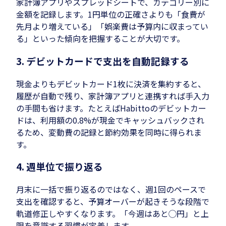
家計簿アプリやスプレッドシートで、カテゴリー別に
金額を記録します。1円単位の正確さよりも「食費が
先月より増えている」「娯楽費は予算内に収まってい
る」といった傾向を把握することが大切です。
3. デビットカードで支出を自動記録する
現金よりもデビットカード1枚に決済を集約すると、
履歴が自動で残り、家計簿アプリと連携すれば手入力
の手間も省けます。たとえばHabittoのデビットカー
ドは、利用額の0.8%が現金でキャッシュバックされ
るため、変動費の記録と節約効果を同時に得られま
す。
4. 週単位で振り返る
月末に一括で振り返るのではなく、週1回のペースで
支出を確認すると、予算オーバーが起きそうな段階で
軌道修正しやすくなります。「今週はあと◯円」と上
限を意識する習慣が定着します。