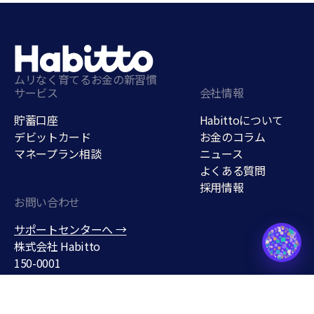
ムリなく育てるお金の新習慣
サービス
会社情報
貯蓄口座
Habittoについて
デビットカード
お金のコラム
マネープラン相談
ニュース
よくある質問
採用情報
ご質問はありますか？ハイアがす
ぐにお答えします。
お問い合わせ
貯蓄口座
サポートセンターへ →
support@habitto.com
株式会社 Habitto
150-0001
東京都渋谷区神宮前３丁目１
９−７
条件なしで年
0.7
%
無料で口座をひらく