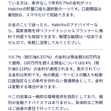
ている方は、条件なしで年利0.7%の金利がつく
Habittoの貯蓄口座も選択肢の一つです。口座開設は
最短8分、スマホだけで完結できます。
お金のことで迷ったら、Habittoのアドバイザーな
ら、国家資格を持つファイナンシャルプランナーに無
料で何度でも相談できます。無理な勧誘は一切ありま
せんので、気軽に活用してみてください。
※0.7%（税引後0.557%）の金利は預金額100万円ま
で適用、100万円を超える預金については0.4％（税
引後0.318%）の金利が適用されます。表示されてい
る金利は年利です。他の商品・サービスの購入や給振
口座指定などの条件を伴わない普通預金として。金利
は変動する場合があります。
※この記事は一般的な情報提供を目的としており、個
別の金融アドバイスではありません。具体的なご判断
はご自身の責任で行ってください。