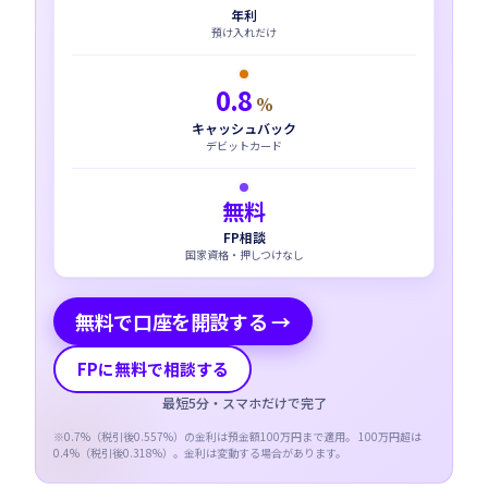
年利
預け入れだけ
0.8
%
キャッシュバック
デビットカード
無料
FP相談
国家資格・押しつけなし
無料で口座を開設する →
FPに無料で相談する
最短5分・スマホだけで完了
※
0.7
%（税引後
0.557
%）の金利は預金額100万円まで適用。 100万円超は
0.4
%（税引後
0.318
%）。金利は変動する場合があります。