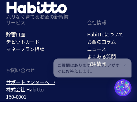
ムリなく育てるお金の新習慣
サービス
会社情報
貯蓄口座
Habittoについて
デビットカード
お金のコラム
マネープラン相談
ニュース
よくある質問
採用情報
ご質問はありますか？ハイアがす
ぐにお答えします。
お問い合わせ
貯蓄口座
サポートセンターへ →
support@habitto.com
株式会社 Habitto
150-0001
東京都渋谷区神宮前３丁目１
９−７
条件なしで年
0.7
%
無料で口座をひらく
最短5分・スマホ完結
Habitto口座を開設