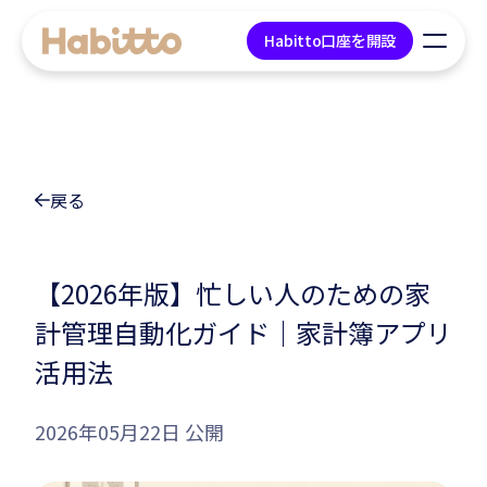
Habitto口座を開設
貯蓄口座
戻る
デビットカード
マネープラン相談
【2026年版】忙しい人のための家
計管理自動化ガイド｜家計簿アプリ
会社情報
活用法
コンテンツ
2026年05月22日 公開
ツール