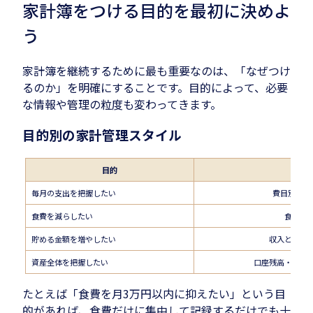
家計簿をつける目的を最初に決めよ
う
家計簿を継続するために最も重要なのは、「なぜつけ
るのか」を明確にすることです。目的によって、必要
な情報や管理の粒度も変わってきます。
目的別の家計管理スタイル
目的
管理
毎月の支出を把握したい
費目別の合
食費を減らしたい
食費だ
貯める金額を増やしたい
収入と支出
資産全体を把握したい
口座残高・保険
たとえば「食費を月3万円以内に抑えたい」という目
的があれば、食費だけに集中して記録するだけでも十