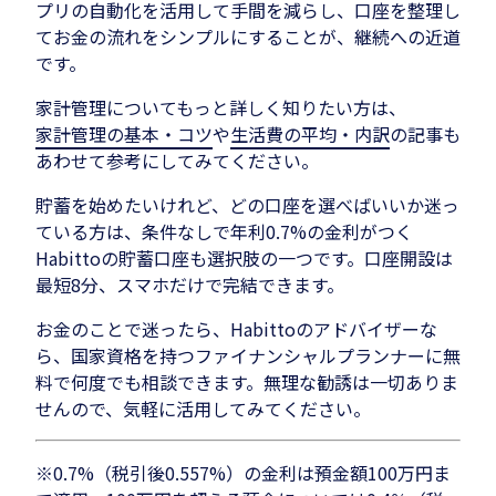
プリの自動化を活用して手間を減らし、口座を整理し
てお金の流れをシンプルにすることが、継続への近道
です。
家計管理についてもっと詳しく知りたい方は、
家計管理の基本・コツ
や
生活費の平均・内訳
の記事も
あわせて参考にしてみてください。
貯蓄を始めたいけれど、どの口座を選べばいいか迷っ
ている方は、条件なしで年利0.7%の金利がつく
Habittoの貯蓄口座も選択肢の一つです。口座開設は
最短8分、スマホだけで完結できます。
お金のことで迷ったら、Habittoのアドバイザーな
ら、国家資格を持つファイナンシャルプランナーに無
料で何度でも相談できます。無理な勧誘は一切ありま
せんので、気軽に活用してみてください。
※0.7%（税引後0.557%）の金利は預金額100万円ま