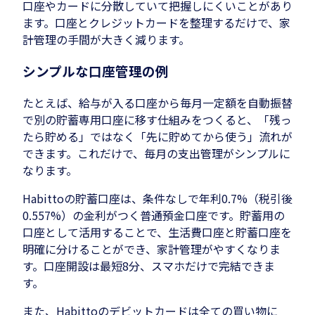
口座やカードに分散していて把握しにくいことがあり
ます。口座とクレジットカードを整理するだけで、家
計管理の手間が大きく減ります。
シンプルな口座管理の例
たとえば、給与が入る口座から毎月一定額を自動振替
で別の貯蓄専用口座に移す仕組みをつくると、「残っ
たら貯める」ではなく「先に貯めてから使う」流れが
できます。これだけで、毎月の支出管理がシンプルに
なります。
Habittoの貯蓄口座は、条件なしで年利0.7%（税引後
0.557%）の金利がつく普通預金口座です。貯蓄用の
口座として活用することで、生活費口座と貯蓄口座を
明確に分けることができ、家計管理がやすくなりま
す。口座開設は最短8分、スマホだけで完結できま
す。
また、Habittoのデビットカードは全ての買い物に