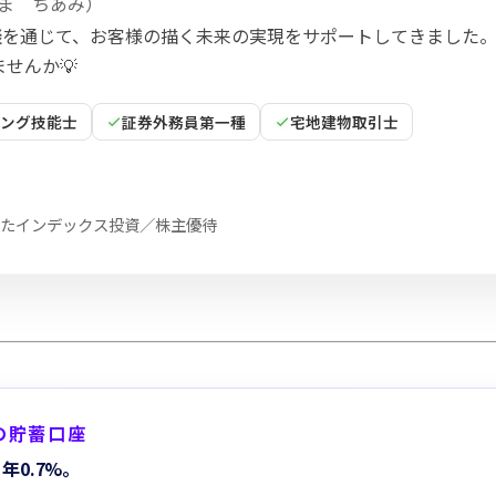
ま ちあみ
）
相談を通じて、お客様の描く未来の実現をサポートしてきました
せんか💡
ニング技能士
証券外務員第一種
宅地建物取引士
たインデックス投資／株主優待
Oの貯蓄口座
年0.7%。