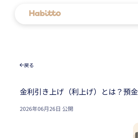
貯蓄口座
デビットカード
戻る
マネープラン相談
金利引き上げ（利上げ）とは？預金
会社情報
2026年06月26日 公開
コンテンツ
ツール