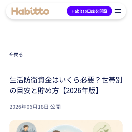
Habitto口座を開設
貯蓄口座
戻る
デビットカード
マネープラン相談
生活防衛資金はいくら必要？世帯別
の目安と貯め方【2026年版】
会社情報
2026年06月18日 公開
コンテンツ
ツール