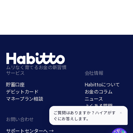
ムリなく育てるお金の新習慣
サービス
会社情報
貯蓄口座
Habittoについて
デビットカード
お金のコラム
マネープラン相談
ニュース
よくある質問
採用情報
ご質問はありますか？ハイアがす
ぐにお答えします。
お問い合わせ
貯蓄口座
サポートセンターへ →
support@habitto.com