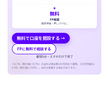
無料
FP相談
国家資格・押しつけなし
無料で口座を開設する →
FPに無料で相談する
最短5分・スマホだけで完了
※
0.7
%（税引後
0.557
%）の金利は預金額100万円まで適用。 100万円超は
0.4
%（税引後
0.318
%）。金利は変動する場合があります。