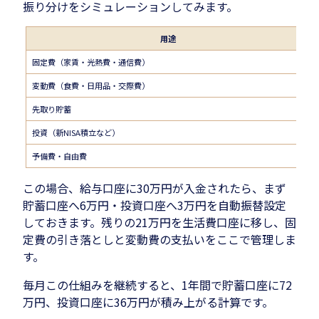
振り分けをシミュレーションしてみます。
用途
固定費（家賃・光熱費・通信費）
変動費（食費・日用品・交際費）
先取り貯蓄
投資（新NISA積立など）
予備費・自由費
この場合、給与口座に30万円が入金されたら、まず
貯蓄口座へ6万円・投資口座へ3万円を自動振替設定
しておきます。残りの21万円を生活費口座に移し、固
定費の引き落としと変動費の支払いをここで管理しま
す。
毎月この仕組みを継続すると、1年間で貯蓄口座に72
万円、投資口座に36万円が積み上がる計算です。