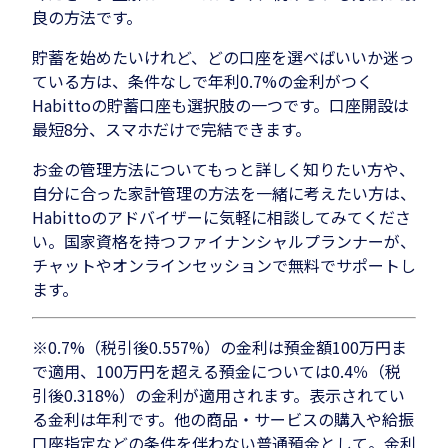
良の方法です。
貯蓄を始めたいけれど、どの口座を選べばいいか迷っ
ている方は、条件なしで年利0.7%の金利がつく
Habittoの貯蓄口座も選択肢の一つです。口座開設は
最短8分、スマホだけで完結できます。
お金の管理方法についてもっと詳しく知りたい方や、
自分に合った家計管理の方法を一緒に考えたい方は、
Habittoのアドバイザーに気軽に相談してみてくださ
い。国家資格を持つファイナンシャルプランナーが、
チャットやオンラインセッションで無料でサポートし
ます。
※0.7%（税引後0.557%）の金利は預金額100万円ま
で適用、100万円を超える預金については0.4％（税
引後0.318%）の金利が適用されます。表示されてい
る金利は年利です。他の商品・サービスの購入や給振
口座指定などの条件を伴わない普通預金として。金利