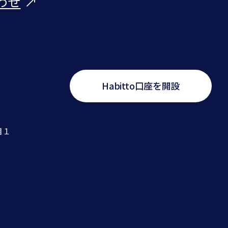
わせ
↗
Habitto口座を開設
目１