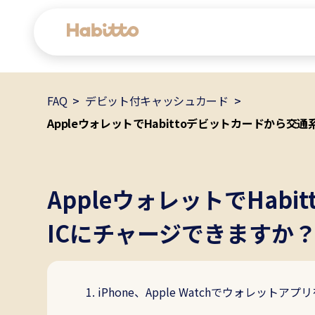
FAQ
デビット付キャッシュカード
貯蓄口座
AppleウォレットでHabittoデビットカードから交
デビットカード
マネープラン相談
AppleウォレットでHab
会社情報
ICにチャージできますか
コンテンツ
iPhone、Apple Watchでウォレットア
ツール