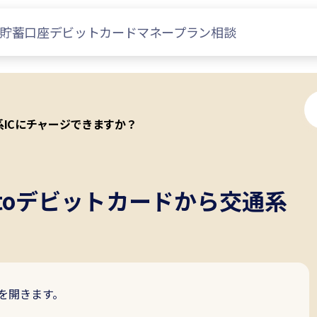
貯蓄口座
デビットカード
マネープラン相談
通系ICにチャージできますか？
ittoデビットカードから交通系
？
プリを開きます。