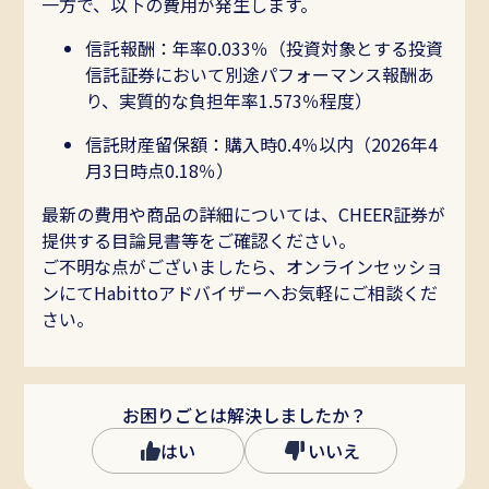
一方で、以下の費用が発生します。
信託報酬：年率0.033％（投資対象とする投資
Habitto口座を開設
信託証券において別途パフォーマンス報酬あ
り、実質的な負担年率1.573％程度）
信託財産留保額：購入時0.4％以内（2026年4
月3日時点0.18％）
最新の費用や商品の詳細については、CHEER証券が
提供する目論見書等をご確認ください。
ご不明な点がございましたら、オンラインセッショ
ンにてHabittoアドバイザーへお気軽にご相談くだ
さい。
お困りごとは解決しましたか？
はい
いいえ