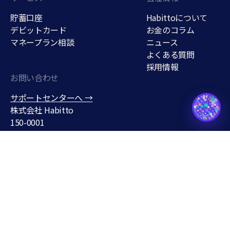
貯蓄口座
Habittoについて
デビットカード
お金のコラム
マネープラン相談
ニュース
よくある質問
採用情報
ご質問はありますか？ハイアがす
ぐにお答えします。
お問い合わせ
貯蓄口座
サポートセンターへ →
support@habitto.com
株式会社 Habitto
150-0001
東京都渋谷区神宮前３丁目１
９−７
条件なしで年
0.7
%
無料で口座をひらく
最短5分・スマホ完結
Habitto口座を開設