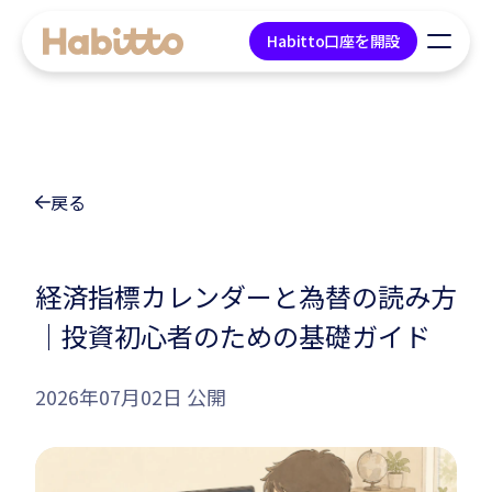
Habitto口座を開設
貯蓄口座
戻る
デビットカード
マネープラン相談
経済指標カレンダーと為替の読み方
｜投資初心者のための基礎ガイド
会社情報
2026年07月02日 公開
コンテンツ
ツール