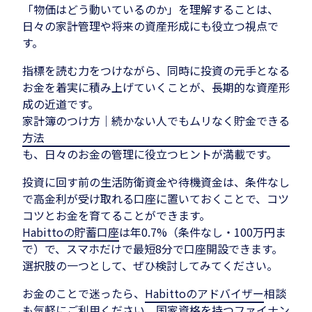
「物価はどう動いているのか」を理解することは、
日々の家計管理や将来の資産形成にも役立つ視点で
す。
指標を読む力をつけながら、同時に投資の元手となる
お金を着実に積み上げていくことが、長期的な資産形
成の近道です。
家計簿のつけ方｜続かない人でもムリなく貯金できる
方法
も、日々のお金の管理に役立つヒントが満載です。
投資に回す前の生活防衛資金や待機資金は、条件なし
で高金利が受け取れる口座に置いておくことで、コツ
コツとお金を育てることができます。
Habittoの貯蓄口座
は年0.7%（条件なし・100万円ま
で）で、スマホだけで最短8分で口座開設できます。
選択肢の一つとして、ぜひ検討してみてください。
お金のことで迷ったら、
Habittoのアドバイザー
相談
も気軽にご利用ください。国家資格を持つファイナン