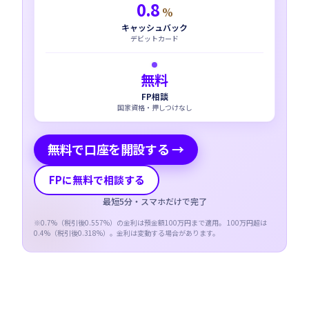
0.8
%
キャッシュバック
デビットカード
無料
FP相談
国家資格・押しつけなし
無料で口座を開設する →
FPに無料で相談する
最短5分・スマホだけで完了
※
0.7
%（税引後
0.557
%）の金利は預金額100万円まで適用。 100万円超は
0.4
%（税引後
0.318
%）。金利は変動する場合があります。