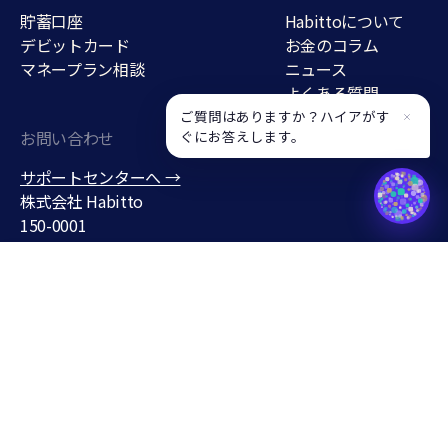
貯蓄口座
Habittoについて
デビットカード
お金のコラム
マネープラン相談
ニュース
よくある質問
採用情報
ご質問はありますか？ハイアがす
ぐにお答えします。
お問い合わせ
貯蓄口座
サポートセンターへ →
support@habitto.com
株式会社 Habitto
150-0001
東京都渋谷区神宮前３丁目１
９−７
条件なしで年
0.7
%
無料で口座をひらく
最短5分・スマホ完結
Habitto口座を開設
企業方針・利用規約
事業報告書