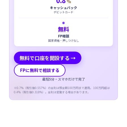
0.8
%
キャッシュバック
デビットカード
無料
FP相談
国家資格・押しつけなし
無料で口座を開設する →
FPに無料で相談する
最短5分・スマホだけで完了
※
0.7
%（税引後
0.557
%）の金利は預金額100万円まで適用。 100万円超は
0.4
%（税引後
0.318
%）。金利は変動する場合があります。