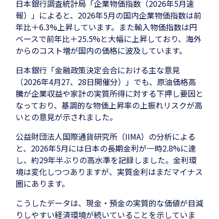
日本銀行調査統計局「企業物価指数（2026年5月速
報）」によると、2026年5月の国内企業物価指数は前
年比＋6.3%上昇しています。また輸入物価指数は円
ベースで前年比＋25.5%と大幅に上昇しており、海外
からのコスト増が国内の価格に波及しています。
日本銀行「金融政策決定会合における主な意見
（2026年4月27、28日開催分）」でも、原油価格高
騰が企業収益や家計の実質所得に対する下押し要因と
なっており、基調的な物価上昇率の上振れリスクが高
いとの意見が示されました。
公益財団法人国際通貨研究所（IIMA）の分析による
と、2026年5月には日本の長期金利が一時2.8%に達
し、約29年半ぶりの高水準を記録しました。金利環
境は変化しつつありますが、実質金利はまだマイナス
圏にあります。
こうしたデータは、現金・預金の実質的な価値が目減
りしやすい経済環境が続いていることを示していま