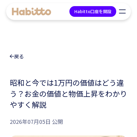
Habitto口座を開設
貯蓄口座
戻る
デビットカード
マネープラン相談
昭和と今では1万円の価値はどう違
う？お金の価値と物価上昇をわかり
会社情報
やすく解説
コンテンツ
2026年07月05日 公開
ツール